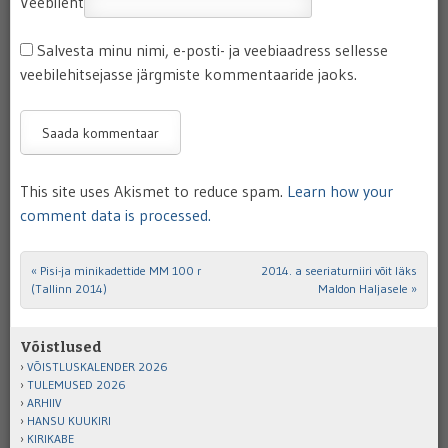
Veebileht
Salvesta minu nimi, e-posti- ja veebiaadress sellesse
veebilehitsejasse järgmiste kommentaaride jaoks.
This site uses Akismet to reduce spam.
Learn how your
comment data is processed.
«
Pisi-ja minikadettide MM 100 r
2014. a seeriaturniiri võit läks
Post navigation
(Tallinn 2014)
Maldon Haljasele
»
Võistlused
VÕISTLUSKALENDER 2026
TULEMUSED 2026
ARHIIV
HANSU KUUKIRI
KIRIKABE