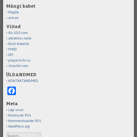
Mängi kabet
PlayOk
vint.ee
Viited
64-100.com
albatross.land
Eesti Kabeliit
FMJD
IDF
playashshi.ru
shashki.com
ÜLDANDMED
KONTAKTANDMED
Facebook
Meta
Logi sisse
Postituste RSS
Kommentaaride RSS
WordPress.org
Search