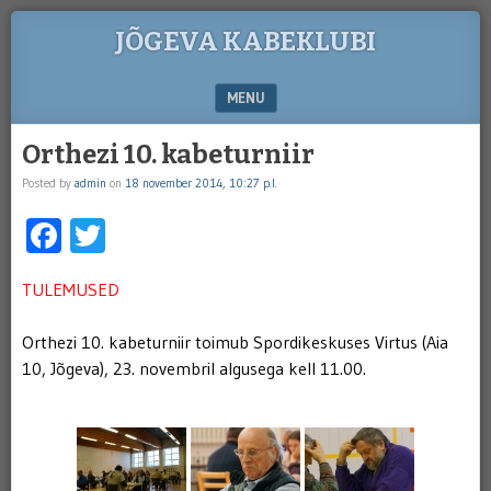
JÕGEVA KABEKLUBI
MENU
SKIP TO CONTENT
Orthezi 10. kabeturniir
Posted by
admin
on
18 november 2014, 10:27 p.l.
Facebook
Twitter
TULEMUSED
Orthezi 10. kabeturniir toimub Spordikeskuses Virtus (Aia
10, Jõgeva), 23. novembril algusega kell 11.00.