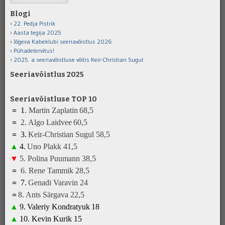
Blogi
22. Pedja Pistrik
Aasta tegija 2025
Jõgeva Kabeklubi seeriavõistlus 2026
Pühadetervitus!
2025. a seeriavõistluse võitis Keir-Christian Sugul
Seeriavõistlus 2025
Seeriavõistluse TOP 10
=
1
.
Martin Zaplatin
68,5
=
2.
Algo Laidvee
6
0
,5
=
3
.
K
eir-Christian Sugul
5
8,5
▲
4
.
Uno Plakk
41
,5
▼
5
.
Polina Puumann
3
8
,5
=
6
.
Rene Tammik
28
,5
=
7
.
Genadi Varavin
2
4
=
8
.
A
nts Särgava 22,5
▲
9
.
Valeriy Kondratyuk
1
8
▲
10.
Kevin Kurik
1
5