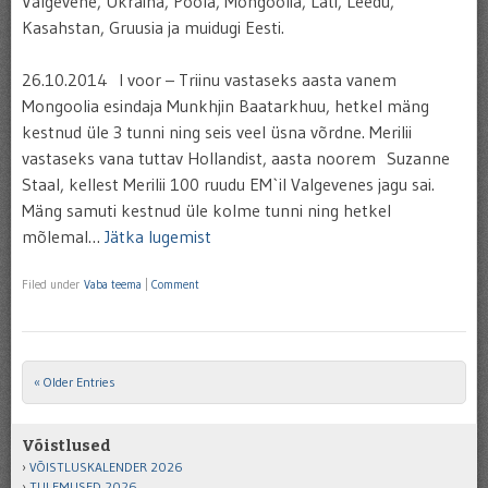
Valgevene, Ukraina, Poola, Mongoolia, Läti, Leedu,
Kasahstan, Gruusia ja muidugi Eesti.
26.10.2014 I voor – Triinu vastaseks aasta vanem
Mongoolia esindaja Munkhjin Baatarkhuu, hetkel mäng
kestnud üle 3 tunni ning seis veel üsna võrdne. Merilii
vastaseks vana tuttav Hollandist, aasta noorem Suzanne
Staal, kellest Merilii 100 ruudu EM`il Valgevenes jagu sai.
Mäng samuti kestnud üle kolme tunni ning hetkel
mõlemal…
Jätka lugemist
Filed under
Vaba teema
|
Comment
« Older Entries
Post navigation
Võistlused
VÕISTLUSKALENDER 2026
TULEMUSED 2026