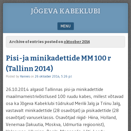
JÕGEVA KABEKLUBI
MENU
SKIP TO CONTENT
Archive of entries posted on
oktoober 2014
Pisi-ja minikadettide MM 100 r
(Tallinn 2014)
Posted by
Hannes
on
26 oktoober 2014, 5:26 p.l.
26.10.2014 algasid Tallinnas pisi-ja minikadettide
maailmameistrivõistlused 100 ruudu kabes, millest võtavad
osa ka Jõgeva Kabeklubi tüdrukud Merilii Jalg ja Triinu Jalg,
vastavalt minikadettide (28 osavõtjat) ja pisikadettide (28
osavõtjat) vanuseklassis. Osavõtjad riigid- Hiina, Holland,
Venemaa (Jakuutia, Moskva, Udmurtia regioonist),