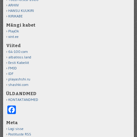
ARHIIV
HANSU KUUKIRI
KIRIKABE
Mängi kabet
PlayOk
vint.ee
Viited
64-100.com
albatross.land
Eesti Kabeliit
FMJD
IDF
playashshi.ru
shashki.com
ÜLDANDMED
KONTAKTANDMED
Facebook
Meta
Logi sisse
Postituste RSS