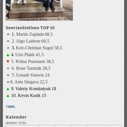
Seeriavõistluse TOP 10
=
1
.
Martin Zaplatin
68,5
=
2.
Algo Laidvee
6
0
,5
=
3
.
K
eir-Christian Sugul
5
8,5
▲
4
.
Uno Plakk
41
,5
▼
5
.
Polina Puumann
3
8
,5
=
6
.
Rene Tammik
28
,5
=
7
.
Genadi Varavin
2
4
=
8
.
A
nts Särgava 22,5
▲
9
.
Valeriy Kondratyuk
1
8
▲
10.
Kevin Kurik
1
5
TABEL
Kalender
oktoober 2014