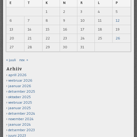
E
T
K
N
R
L
P
1
2
3
4
5
6
7
8
9
10
11
12
13
14
15
16
17
18
19
20
21
22
23
24
25
26
27
28
29
30
31
« juuli
nov. »
Arhiiv
aprill 2026
veebruar 2026
jaanuar 2026
detsember 2025
oktoober 2025
veebruar 2025
jaanuar 2025
detsember 2024
november 2024
jaanuar 2024
detsember 2023
juuni 2023