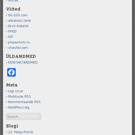
vint.ee
Viited
64-100.com
albatross.land
Eesti Kabeliit
FMJD
IDF
playashshi.ru
shashki.com
ÜLDANDMED
KONTAKTANDMED
Facebook
Meta
Logi sisse
Postituste RSS
Kommentaaride RSS
WordPress.org
Search
Blogi
22. Pedja Pistrik