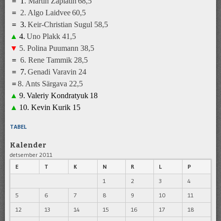
=
1
.
Martin Zaplatin
68,5
=
2.
Algo Laidvee
6
0
,5
=
3
.
K
eir-Christian Sugul
5
8,5
▲
4
.
Uno Plakk
41
,5
▼
5
.
Polina Puumann
3
8
,5
=
6
.
Rene Tammik
28
,5
=
7
.
Genadi Varavin
2
4
=
8
.
A
nts Särgava 22,5
▲
9
.
Valeriy Kondratyuk
1
8
▲
10.
Kevin Kurik
1
5
TABEL
Kalender
detsember 2011
E
T
K
N
R
L
P
1
2
3
4
5
6
7
8
9
10
11
12
13
14
15
16
17
18