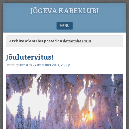
JÕGEVA KABEKLUBI
MENU
SKIP TO CONTENT
Archive of entries posted on
detsember 2011
Jõulutervitus!
Posted by
admin
on
24 detsember 2011, 2:09 p.l.