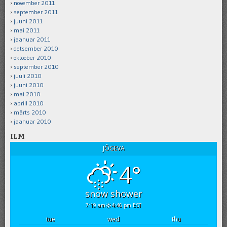
november 2011
september 2011
juuni 2011
mai 2011
jaanuar 2011
detsember 2010
oktoober 2010
september 2010
juuli 2010
juuni 2010
mai 2010
aprill 2010
märts 2010
jaanuar 2010
ILM
JÕGEVA
4°
snow shower
7:19 am
4:46 pm EST
tue
wed
thu