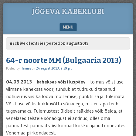
JÕGEVA KABEKLUBI
MENU
SKIP TO CONTENT
Archive of entries posted on
august 2013
64-r noorte MM (Bulgaaria 2013)
Posted by
Hannes
on
24 august 2013, 9:59 p.l.
04.09.2013 – kaheksas võistluspäev –
toimus võistluse
viimane kaheksas voor, tundub et tüdrukuid tabanud
nohuviirus viis ka loova mõtlemise, punktilisa jäi tulemata.
Võistluse võiks kokkuvõtta sõnadega, mis ei tapa teeb
tugevamaks. Tulemustest üldiselt rääkides võib öelda, et
venelased teistele sõnaõigust ei andnud, olles oma
parimatest parimad võistkonnad kokku ajanud erinevatest
Venemaa piirkondadest.