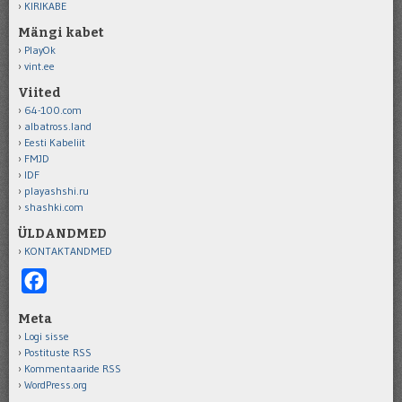
KIRIKABE
Mängi kabet
PlayOk
vint.ee
Viited
64-100.com
albatross.land
Eesti Kabeliit
FMJD
IDF
playashshi.ru
shashki.com
ÜLDANDMED
KONTAKTANDMED
Facebook
Meta
Logi sisse
Postituste RSS
Kommentaaride RSS
WordPress.org