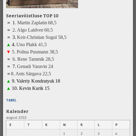
Seeriavõistluse TOP 10
=
1
.
Martin Zaplatin
68,5
=
2.
Algo Laidvee
6
0
,5
=
3
.
K
eir-Christian Sugul
5
8,5
▲
4
.
Uno Plakk
41
,5
▼
5
.
Polina Puumann
3
8
,5
=
6
.
Rene Tammik
28
,5
=
7
.
Genadi Varavin
2
4
=
8
.
A
nts Särgava 22,5
▲
9
.
Valeriy Kondratyuk
1
8
▲
10.
Kevin Kurik
1
5
TABEL
Kalender
august 2013
E
T
K
N
R
L
P
1
2
3
4