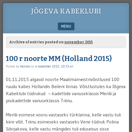
JÕGEVA KABEKLUBI
MENU
SKIP TO CONTENT
Archive of entries posted on
november 2015
100 r noorte MM (Holland 2015)
Posted by
Hannes
on
4 november 2015, 10:53 e.l.
01.11.2015 algasid noorte Maailmameistrivõistlused 100
ruudu kabes Hollandis Beileni linnas. Võistlustules ka Jõgeva
Kabeklubi tüdrukud – kadettide vanuseklassis Merilii ja
pisikadettide vanuseklassis Triinu.
Merilii esimese vooru vastaseks türklanna, kelle vastu tuli
kiire võit. Triinu esimeseks vastaseks Vene tüdruk Polina
Sibrjakova, kelle vastu mängides tuli eduseisus sisse