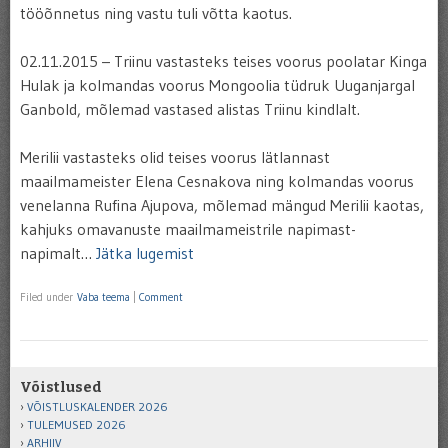
tööõnnetus ning vastu tuli võtta kaotus.
02.11.2015 – Triinu vastasteks teises voorus poolatar Kinga
Hulak ja kolmandas voorus Mongoolia tüdruk Uuganjargal
Ganbold, mõlemad vastased alistas Triinu kindlalt.
Merilii vastasteks olid teises voorus lätlannast
maailmameister Elena Cesnakova ning kolmandas voorus
venelanna Rufina Ajupova, mõlemad mängud Merilii kaotas,
kahjuks omavanuste maailmameistrile napimast-
napimalt…
Jätka lugemist
Filed under
Vaba teema
|
Comment
Võistlused
VÕISTLUSKALENDER 2026
TULEMUSED 2026
ARHIIV