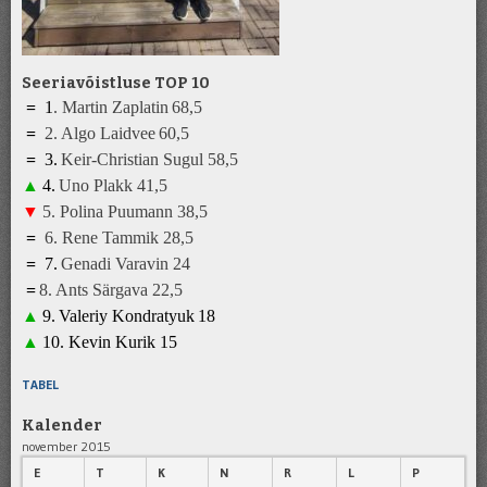
Seeriavõistluse TOP 10
=
1
.
Martin Zaplatin
68,5
=
2.
Algo Laidvee
6
0
,5
=
3
.
K
eir-Christian Sugul
5
8,5
▲
4
.
Uno Plakk
41
,5
▼
5
.
Polina Puumann
3
8
,5
=
6
.
Rene Tammik
28
,5
=
7
.
Genadi Varavin
2
4
=
8
.
A
nts Särgava 22,5
▲
9
.
Valeriy Kondratyuk
1
8
▲
10.
Kevin Kurik
1
5
TABEL
Kalender
november 2015
E
T
K
N
R
L
P