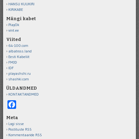
HANSU KUUKIRI
KIRIKABE
Mängi kabet
PlayOk
vint.ee
Viited
64-100.com
albatross.land
Eesti Kabeliit
FMJD
IDF
playashshi.ru
shashki.com
ÜLDANDMED
KONTAKTANDMED
Facebook
Meta
Logi sisse
Postituste RSS
Kommentaaride RSS