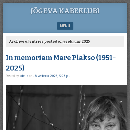
JÕGEVA KABEKLUBI
MENU
SKIP TO CONTENT
Archive of entries posted on
veebruar 2025
In memoriam Mare Plakso (1951-
2025)
Posted by
admin
on
18 veebruar 2025, 5:23 p.l.