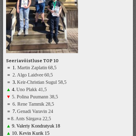
Seeriavõistluse TOP 10
=
1
.
Martin Zaplatin
68,5
=
2.
Algo Laidvee
6
0
,5
=
3
.
K
eir-Christian Sugul
5
8,5
▲
4
.
Uno Plakk
41
,5
▼
5
.
Polina Puumann
3
8
,5
=
6
.
Rene Tammik
28
,5
=
7
.
Genadi Varavin
2
4
=
8
.
A
nts Särgava 22,5
▲
9
.
Valeriy Kondratyuk
1
8
▲
10.
Kevin Kurik
1
5