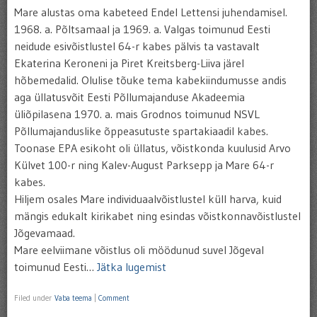
Mare alustas oma kabeteed Endel Lettensi juhendamisel.
1968. a. Põltsamaal ja 1969. a. Valgas toimunud Eesti
neidude esivõistlustel 64-r kabes pälvis ta vastavalt
Ekaterina Keroneni ja Piret Kreitsberg-Liiva järel
hõbemedalid. Olulise tõuke tema kabekiindumusse andis
aga üllatusvõit Eesti Põllumajanduse Akadeemia
üliõpilasena 1970. a. mais Grodnos toimunud NSVL
Põllumajanduslike õppeasutuste spartakiaadil kabes.
Toonase EPA esikoht oli üllatus, võistkonda kuulusid Arvo
Külvet 100-r ning Kalev-August Parksepp ja Mare 64-r
kabes.
Hiljem osales Mare individuaalvõistlustel küll harva, kuid
mängis edukalt kirikabet ning esindas võistkonnavõistlustel
Jõgevamaad.
Mare eelviimane võistlus oli möödunud suvel Jõgeval
toimunud Eesti…
Jätka lugemist
Filed under
Vaba teema
|
Comment