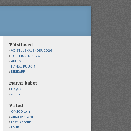
Võistlused
VÕISTLUSKALENDER 2026
TULEMUSED 2026
ARHIIV
HANSU KUUKIRI
KIRIKABE
Mängi kabet
PlayOk
vint.ee
Viited
64-100.com
albatross.land
Eesti Kabeliit
FMJD