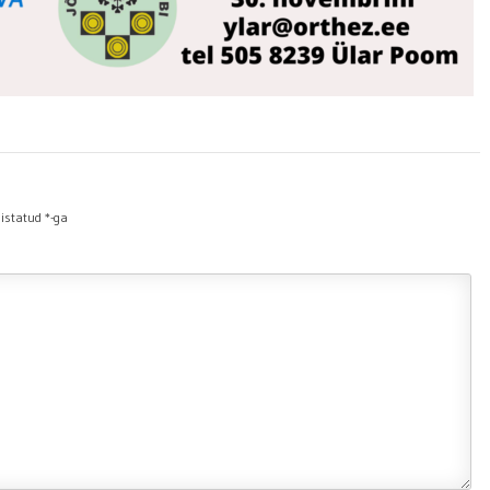
histatud
*
-ga