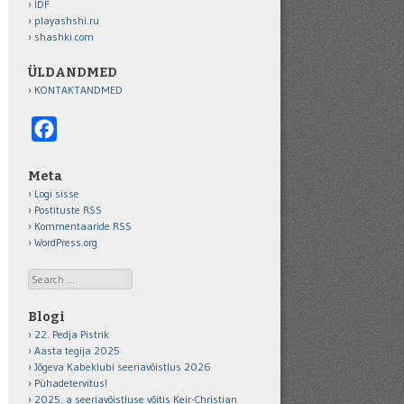
IDF
playashshi.ru
shashki.com
ÜLDANDMED
KONTAKTANDMED
Facebook
Meta
Logi sisse
Postituste RSS
Kommentaaride RSS
WordPress.org
Search
Blogi
22. Pedja Pistrik
Aasta tegija 2025
Jõgeva Kabeklubi seeriavõistlus 2026
Pühadetervitus!
2025. a seeriavõistluse võitis Keir-Christian