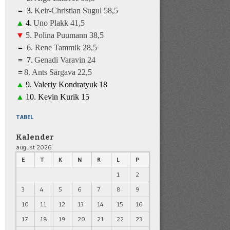
=
3
.
K
eir-Christian Sugul
5
8,5
▲
4
.
Uno Plakk
41
,5
▼
5
.
Polina Puumann
3
8
,5
=
6
.
Rene Tammik
28
,5
=
7
.
Genadi Varavin
2
4
=
8
.
A
nts Särgava 22,5
▲
9
.
Valeriy Kondratyuk
1
8
▲
10.
Kevin Kurik
1
5
TABEL
Kalender
august 2026
E
T
K
N
R
L
P
1
2
3
4
5
6
7
8
9
10
11
12
13
14
15
16
17
18
19
20
21
22
23