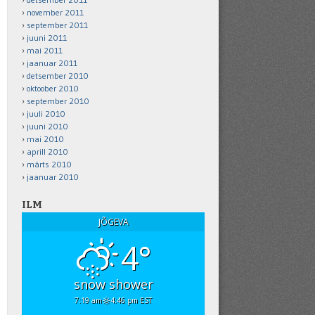
november 2011
september 2011
juuni 2011
mai 2011
jaanuar 2011
detsember 2010
oktoober 2010
september 2010
juuli 2010
juuni 2010
mai 2010
aprill 2010
märts 2010
jaanuar 2010
ILM
JÕGEVA
4°
snow shower
7:19 am
4:46 pm EST