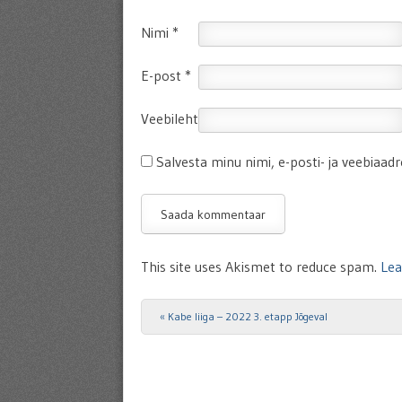
Nimi
*
E-post
*
Veebileht
Salvesta minu nimi, e-posti- ja veebiaad
This site uses Akismet to reduce spam.
Lea
«
Kabe liiga – 2022 3. etapp Jõgeval
Post navigation