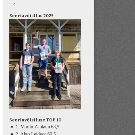
Sugul
Seeriavõistlus 2025
Seeriavõistluse TOP 10
=
1
.
Martin Zaplatin
68,5
=
2.
Algo Laidvee
6
0
,5