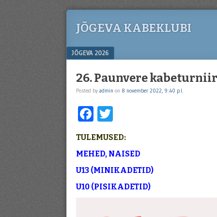
JÕGEVA KABEKLUBI
Menu
SKIP TO CONTENT
JÕGEVA 2026
26. Paunvere kabeturnii
Posted by
admin
on
8 november 2022, 9:40 p.l.
Facebook
Twitter
TULEMUSED:
MEHED, NAISED
U13 (MINIKADETID)
U10 (PISIKADETID)