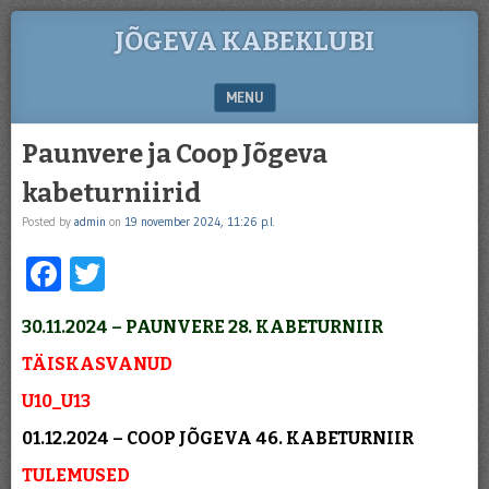
JÕGEVA KABEKLUBI
MENU
SKIP TO CONTENT
Paunvere ja Coop Jõgeva
kabeturniirid
Posted by
admin
on
19 november 2024, 11:26 p.l.
Facebook
Twitter
30.11.2024 – PAUNVERE 28. KABETURNIIR
TÄISKASVANUD
U10_U13
01.12.2024 – COOP JÕGEVA 46. KABETURNIIR
TULEMUSED