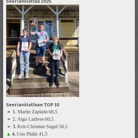
Seeriavõistlus 2025
Seeriavõistluse TOP 10
=
1
.
Martin Zaplatin
68,5
=
2.
Algo Laidvee
6
0
,5
=
3
.
K
eir-Christian Sugul
5
8,5
▲
4
.
Uno Plakk
41
,5