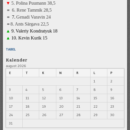
▼
5
.
Polina Puumann
3
8
,5
=
6
.
Rene Tammik
28
,5
=
7
.
Genadi Varavin
2
4
=
8
.
A
nts Särgava 22,5
▲
9
.
Valeriy Kondratyuk
1
8
▲
10.
Kevin Kurik
1
5
TABEL
Kalender
august 2026
E
T
K
N
R
L
P
1
2
3
4
5
6
7
8
9
10
11
12
13
14
15
16
17
18
19
20
21
22
23
24
25
26
27
28
29
30
31