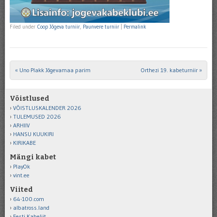
Filed under
Coop Jõgeva turniir
,
Paunvere turniir
|
Permalink
«
Uno Plakk Jõgevamaa parim
Orthezi 19. kabeturniir
»
Post navigation
Võistlused
VÕISTLUSKALENDER 2026
TULEMUSED 2026
ARHIIV
HANSU KUUKIRI
KIRIKABE
Mängi kabet
PlayOk
vint.ee
Viited
64-100.com
albatross.land
Eesti Kabeliit