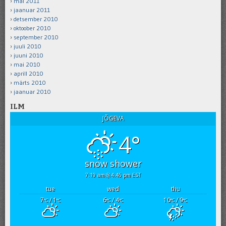
mai 2011
jaanuar 2011
detsember 2010
oktoober 2010
september 2010
juuli 2010
juuni 2010
mai 2010
aprill 2010
märts 2010
jaanuar 2010
ILM
JÕGEVA
4°
snow shower
7:19 am
4:46 pm EST
tue
wed
thu
7
/ 1
6
/ 4
10
/ 9
°C
°C
°C
°C
°C
°C