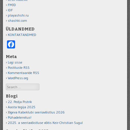
FMJD
IDF
playashshi.ru
shashki.com
ÜLDANDMED
KONTAKTANDMED
Facebook
Meta
Logi sisse
Postituste RSS
Kommentaaride RSS
WordPress.org
Search
Blogi
22. Pedja Pistrik
Aasta tegija 2025
Jõgeva Kabeklubi seeriavõistlus 2026
Pühadetervitus!
2025. a seeriavõistluse võitis Keir-Christian Sugul