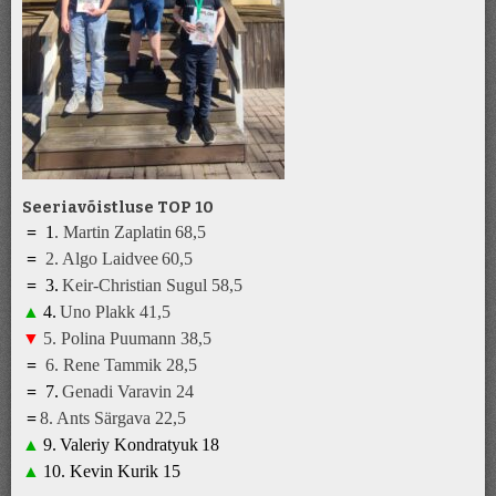
Seeriavõistluse TOP 10
=
1
.
Martin Zaplatin
68,5
=
2.
Algo Laidvee
6
0
,5
=
3
.
K
eir-Christian Sugul
5
8,5
▲
4
.
Uno Plakk
41
,5
▼
5
.
Polina Puumann
3
8
,5
=
6
.
Rene Tammik
28
,5
=
7
.
Genadi Varavin
2
4
=
8
.
A
nts Särgava 22,5
▲
9
.
Valeriy Kondratyuk
1
8
▲
10.
Kevin Kurik
1
5