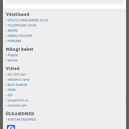
Võistlused
VÕISTLUSKALENDER 2026
TULEMUSED 2026
ARHIIV
HANSU KUUKIRI
KIRIKABE
Mängi kabet
PlayOk
vint.ee
Viited
64-100.com
albatross.land
Eesti Kabeliit
FMJD
IDF
playashshi.ru
shashki.com
ÜLDANDMED
KONTAKTANDMED
Facebook