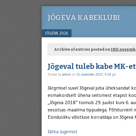
JÕGEVA KABEKLUBI
Menu
SKIP TO CONTENT
JÕGEVA 2026
Archive of entries posted on
13th novemb
Jõgeval tuleb kabe MK-e
Posted by
admin
on
13 november 2017, 9:26 p.l.
Järgmisel suvel Jõgeval juba üheksandat k
esmakordselt ühena seitsmest etapist koo
„Jõgeva 2018“ toimub 29. juulist kuni 6. au
eesotsas maailma tippudega. Põhiturniiril m
Esindusliku võistluse korraldaja on Jõgeva
Jätka lugemist