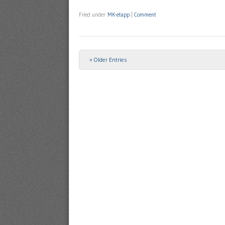
Filed under
MK-etapp
|
Comment
« Older Entries
Post navigation