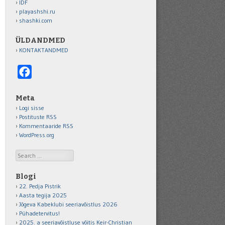
IDF
playashshi.ru
shashki.com
ÜLDANDMED
KONTAKTANDMED
Facebook
Meta
Logi sisse
Postituste RSS
Kommentaaride RSS
WordPress.org
Search
Blogi
22. Pedja Pistrik
Aasta tegija 2025
Jõgeva Kabeklubi seeriavõistlus 2026
Pühadetervitus!
2025. a seeriavõistluse võitis Keir-Christian