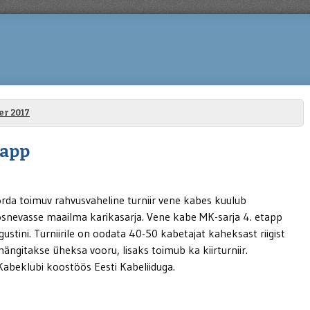
er 2017
tapp
orda toimuv rahvusvaheline turniir vene kabes kuulub
snevasse maailma karikasarja. Vene kabe MK-sarja 4. etapp
gustini. Turniirile on oodata 40-50 kabetajat kaheksast riigist
ängitakse üheksa vooru, lisaks toimub ka kiirturniir.
 Kabeklubi koostöös Eesti Kabeliiduga.