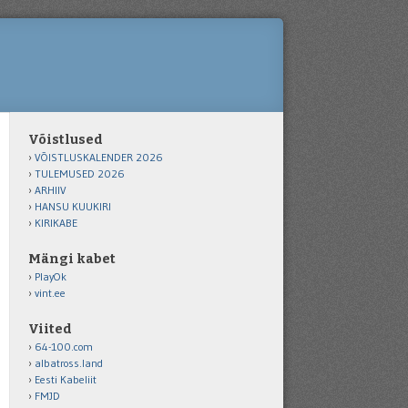
Võistlused
VÕISTLUSKALENDER 2026
TULEMUSED 2026
ARHIIV
HANSU KUUKIRI
KIRIKABE
Mängi kabet
PlayOk
vint.ee
Viited
64-100.com
albatross.land
Eesti Kabeliit
FMJD