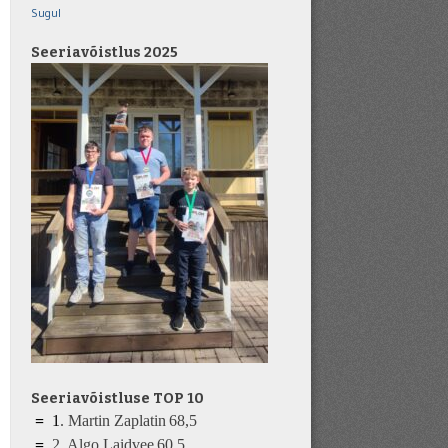
Sugul
Seeriavõistlus 2025
Seeriavõistluse TOP 10
=
1
.
Martin Zaplatin
68,5
=
2.
Algo Laidvee
6
0
,5