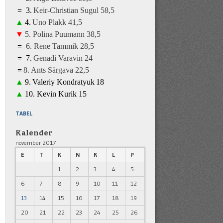
=
3
.
K
eir-Christian Sugul
5
8,5
▲
4
.
Uno Plakk
41
,5
▼
5
.
Polina Puumann
3
8
,5
=
6
.
Rene Tammik
28
,5
=
7
.
Genadi Varavin
2
4
=
8
.
A
nts Särgava 22,5
▲
9
.
Valeriy Kondratyuk
1
8
▲
10.
Kevin Kurik
1
5
TABEL
Kalender
november 2017
E
T
K
N
R
L
P
1
2
3
4
5
6
7
8
9
10
11
12
13
14
15
16
17
18
19
20
21
22
23
24
25
26