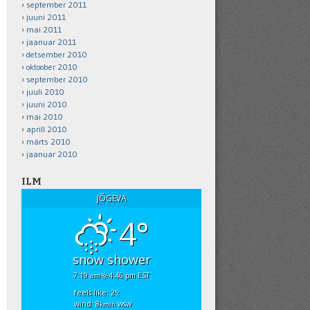
september 2011
juuni 2011
mai 2011
jaanuar 2011
detsember 2010
oktoober 2010
september 2010
juuli 2010
juuni 2010
mai 2010
aprill 2010
märts 2010
jaanuar 2010
ILM
JÕGEVA
4°
snow shower
7:19 am
4:46 pm EST
feels like: 2
°c
wind: 8
wsw
km/h