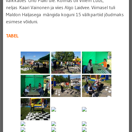
välkkabes Uno Plaki üle. Kolmas oli Villem Lüüs,
neljas Kaari Vainonen ja viies Algo Laidvee. Viimasel tuli
Maldon Haljasega mängida koguni 15 välkpartiid jõudmaks
esimese võiduni.
TABEL