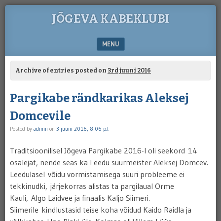
JÕGEVA KABEKLUBI
MENU
SKIP TO CONTENT
Archive of entries posted on
3rd juuni 2016
Pargikabe rändkarikas Aleksej
Domcevile
Posted by
admin
on
3 juuni 2016, 8:06 p.l.
Traditsioonilisel Jõgeva Pargikabe 2016-l oli seekord 14
osalejat, nende seas ka Leedu suurmeister Aleksej Domcev.
Leedulasel võidu vormistamisega suuri probleeme ei
tekkinudki, järjekorras alistas ta pargilaual Orme
Kauli, Algo Laidvee ja finaalis Kaljo Siimeri.
Siimerile kindlustasid teise koha võidud Kaido Raidla ja