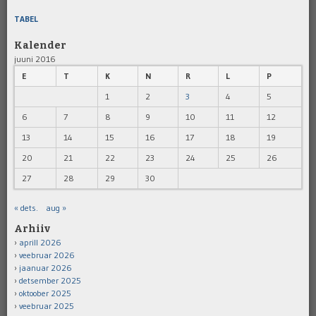
TABEL
Kalender
juuni 2016
E
T
K
N
R
L
P
1
2
3
4
5
6
7
8
9
10
11
12
13
14
15
16
17
18
19
20
21
22
23
24
25
26
27
28
29
30
« dets.
aug »
Arhiiv
aprill 2026
veebruar 2026
jaanuar 2026
detsember 2025
oktoober 2025
veebruar 2025