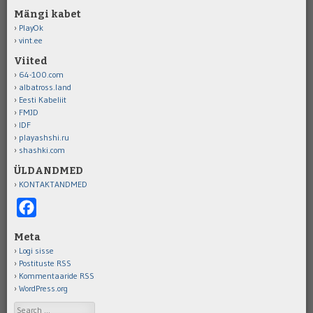
Mängi kabet
PlayOk
vint.ee
Viited
64-100.com
albatross.land
Eesti Kabeliit
FMJD
IDF
playashshi.ru
shashki.com
ÜLDANDMED
KONTAKTANDMED
Facebook
Meta
Logi sisse
Postituste RSS
Kommentaaride RSS
WordPress.org
Search