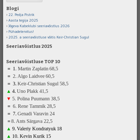
Blogi
22. Pedja Pistrik
Aasta tegija 2025
Jõgeva Kabeklubi seeriavõistlus 2026
Pühadetervitus!
2025. a seeriavõistluse võitis Keir-Christian Sugul
Seeriavõistlus 2025
Seeriavõistluse TOP 10
=
1
.
Martin Zaplatin
68,5
=
2.
Algo Laidvee
6
0
,5
=
3
.
K
eir-Christian Sugul
5
8,5
▲
4
.
Uno Plakk
41
,5
▼
5
.
Polina Puumann
3
8
,5
=
6
.
Rene Tammik
28
,5
=
7
.
Genadi Varavin
2
4
=
8
.
A
nts Särgava 22,5
▲
9
.
Valeriy Kondratyuk
1
8
▲
10.
Kevin Kurik
1
5