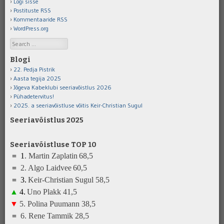
Logi sisse
Postituste RSS
Kommentaaride RSS
WordPress.org
Search
Blogi
22. Pedja Pistrik
Aasta tegija 2025
Jõgeva Kabeklubi seeriavõistlus 2026
Pühadetervitus!
2025. a seeriavõistluse võitis Keir-Christian Sugul
Seeriavõistlus 2025
Seeriavõistluse TOP 10
=
1
.
Martin Zaplatin
68,5
=
2.
Algo Laidvee
6
0
,5
=
3
.
K
eir-Christian Sugul
5
8,5
▲
4
.
Uno Plakk
41
,5
▼
5
.
Polina Puumann
3
8
,5
=
6
.
Rene Tammik
28
,5