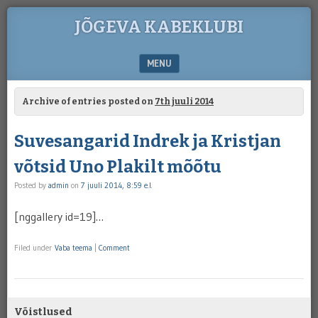
JÕGEVA KABEKLUBI
MENU
SKIP TO CONTENT
Archive of entries posted on
7th juuli 2014
Suvesangarid Indrek ja Kristjan
võtsid Uno Plakilt mõõtu
Posted by
admin
on
7 juuli 2014, 8:59 e.l.
[nggallery id=19]…
Filed under
Vaba teema
|
Comment
Võistlused