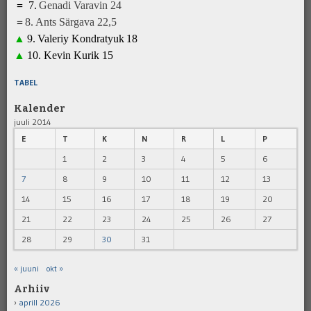
=
7
.
Genadi Varavin
2
4
=
8
.
A
nts Särgava 22,5
▲
9
.
Valeriy Kondratyuk
1
8
▲
10.
Kevin Kurik
1
5
TABEL
Kalender
juuli 2014
E
T
K
N
R
L
P
1
2
3
4
5
6
7
8
9
10
11
12
13
14
15
16
17
18
19
20
21
22
23
24
25
26
27
28
29
30
31
« juuni
okt »
Arhiiv
aprill 2026