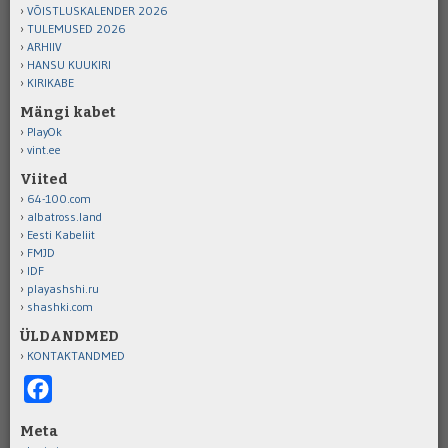
VÕISTLUSKALENDER 2026
TULEMUSED 2026
ARHIIV
HANSU KUUKIRI
KIRIKABE
Mängi kabet
PlayOk
vint.ee
Viited
64-100.com
albatross.land
Eesti Kabeliit
FMJD
IDF
playashshi.ru
shashki.com
ÜLDANDMED
KONTAKTANDMED
Facebook
Meta