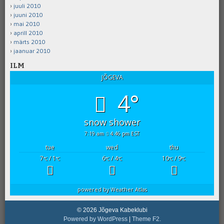
juuli 2010
juuni 2010
mai 2010
aprill 2010
märts 2010
jaanuar 2010
ILM
JÕGEVA
4°
snow shower
7:19 am
4:46 pm EST
tue
wed
thu
7
/ 1
6
/ 4
10
/ 9
°C
°C
°C
°C
°C
°C
powered by
Weather Atlas
© 2026 Jõgeva Kabeklubi
Powered by WordPress
|
Theme F2.