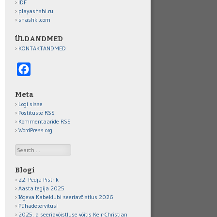
IDF
playashshi.ru
shashki.com
ÜLDANDMED
KONTAKTANDMED
Facebook
Meta
Logi sisse
Postituste RSS
Kommentaaride RSS
WordPress.org
Search
Blogi
22. Pedja Pistrik
Aasta tegija 2025
Jõgeva Kabeklubi seeriavõistlus 2026
Pühadetervitus!
2025. a seeriavõistluse võitis Keir-Christian