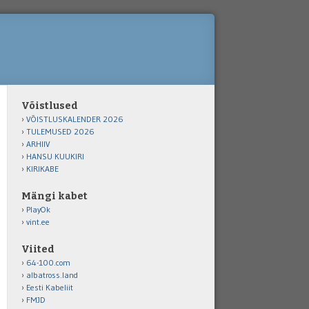
Võistlused
VÕISTLUSKALENDER 2026
TULEMUSED 2026
ARHIIV
HANSU KUUKIRI
KIRIKABE
Mängi kabet
PlayOk
vint.ee
Viited
64-100.com
albatross.land
Eesti Kabeliit
FMJD