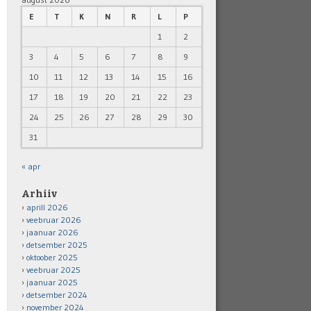
E
T
K
N
R
L
P
1
2
3
4
5
6
7
8
9
10
11
12
13
14
15
16
17
18
19
20
21
22
23
24
25
26
27
28
29
30
31
« apr
Arhiiv
aprill 2026
veebruar 2026
jaanuar 2026
detsember 2025
oktoober 2025
veebruar 2025
jaanuar 2025
detsember 2024
november 2024