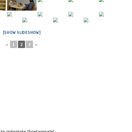
[SHOW SLIDESHOW]
◄
1
2
3
►
aste mängijate lõpetamisele)