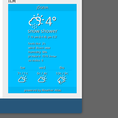
ILM
JÕGEVA
4°
snow shower
7:19 am
4:46 pm EST
feels like: 2
°c
wind: 8
wsw
km/h
humidity: 68
%
pressure: 1019.3
mbar
uv index: 0
tue
wed
thu
7
/ 1
6
/ 4
10
/ 9
°C
°C
°C
°C
°C
°C
powered by
Weather Atlas