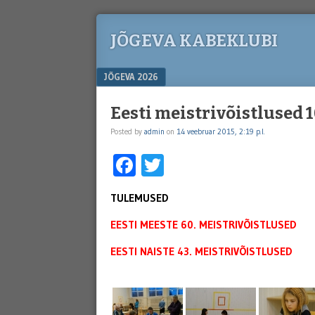
JÕGEVA KABEKLUBI
Menu
SKIP TO CONTENT
JÕGEVA 2026
Eesti meistrivõistlused 1
Posted by
admin
on
14 veebruar 2015, 2:19 p.l.
Facebook
Twitter
TULEMUSED
EESTI MEESTE 60. MEISTRIVÕISTLUSED
EESTI NAISTE 43. MEISTRIVÕISTLUSED