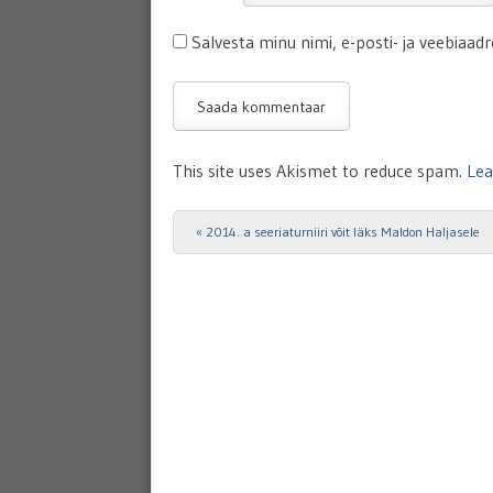
Salvesta minu nimi, e-posti- ja veebiaad
This site uses Akismet to reduce spam.
Lea
«
2014. a seeriaturniiri võit läks Maldon Haljasele
Post navigation