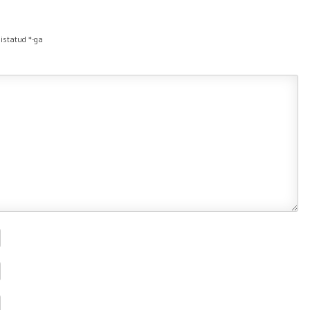
histatud
*
-ga