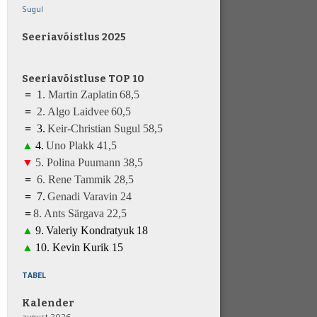
Sugul
Seeriavõistlus 2025
Seeriavõistluse TOP 10
=
1
.
Martin Zaplatin
68,5
=
2.
Algo Laidvee
6
0
,5
=
3
.
K
eir-Christian Sugul
5
8,5
▲
4
.
Uno Plakk
41
,5
▼
5
.
Polina Puumann
3
8
,5
=
6
.
Rene Tammik
28
,5
=
7
.
Genadi Varavin
2
4
=
8
.
A
nts Särgava 22,5
▲
9
.
Valeriy Kondratyuk
1
8
▲
10.
Kevin Kurik
1
5
TABEL
Kalender
august 2026