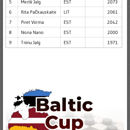
5
Merilii Jalg
EST
2073
6
Rita Pačkauskaite
LIT
2061
7
Piret Viirma
EST
2042
8
Nona Nano
EST
2000
9
Triinu Jalg
EST
1971