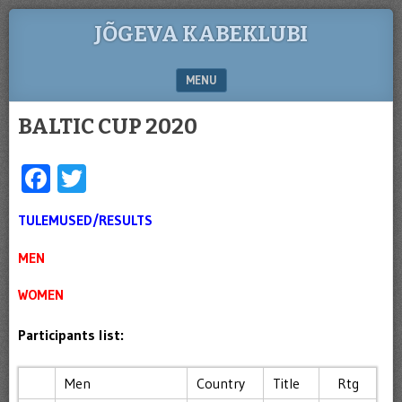
JÕGEVA KABEKLUBI
MENU
SKIP TO CONTENT
BALTIC CUP 2020
Facebook
Twitter
TULEMUSED/RESULTS
MEN
WOMEN
Participants list:
Men
Country
Title
Rtg