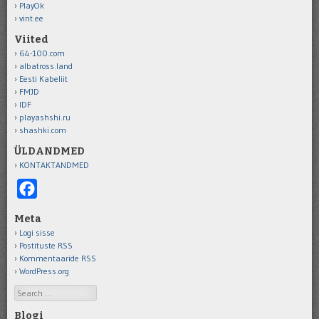
PlayOk
vint.ee
Viited
64-100.com
albatross.land
Eesti Kabeliit
FMJD
IDF
playashshi.ru
shashki.com
ÜLDANDMED
KONTAKTANDMED
Facebook
Meta
Logi sisse
Postituste RSS
Kommentaaride RSS
WordPress.org
Search
Blogi