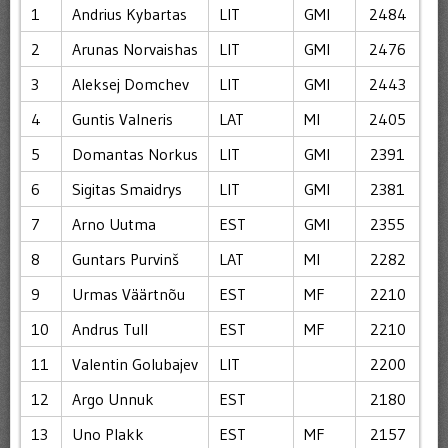
1
Andrius Kybartas
LIT
GMI
2484
2
Arunas Norvaishas
LIT
GMI
2476
3
Aleksej Domchev
LIT
GMI
2443
4
Guntis Valneris
LAT
MI
2405
5
Domantas Norkus
LIT
GMI
2391
6
Sigitas Smaidrys
LIT
GMI
2381
7
Arno Uutma
EST
GMI
2355
8
Guntars Purvinš
LAT
MI
2282
9
Urmas Väärtnõu
EST
MF
2210
10
Andrus Tull
EST
MF
2210
11
Valentin Golubajev
LIT
2200
12
Argo Unnuk
EST
2180
13
Uno Plakk
EST
MF
2157