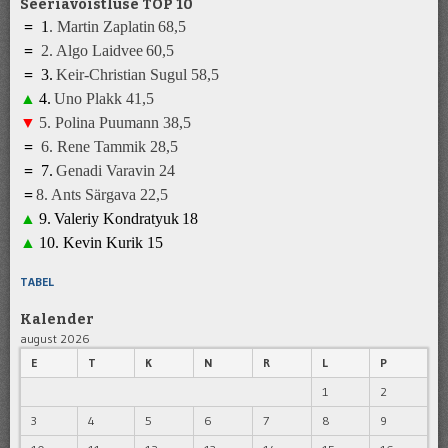
Seeriavõistluse TOP 10
=
1
.
Martin Zaplatin
68,5
=
2.
Algo Laidvee
6
0
,5
=
3
.
K
eir-Christian Sugul
5
8,5
▲
4
.
Uno Plakk
41
,5
▼
5
.
Polina Puumann
3
8
,5
=
6
.
Rene Tammik
28
,5
=
7
.
Genadi Varavin
2
4
=
8
.
A
nts Särgava 22,5
▲
9
.
Valeriy Kondratyuk
1
8
▲
10.
Kevin Kurik
1
5
TABEL
Kalender
august 2026
E
T
K
N
R
L
P
1
2
3
4
5
6
7
8
9