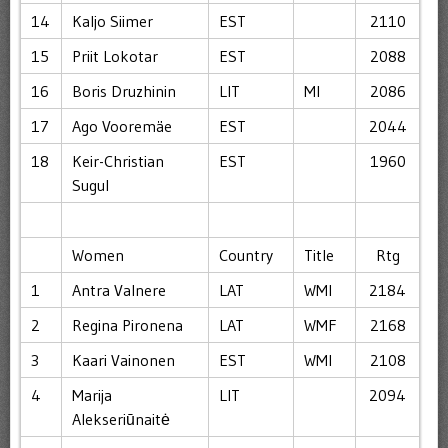
14
Kaljo Siimer
EST
2110
15
Priit Lokotar
EST
2088
16
Boris Druzhinin
LIT
MI
2086
17
Ago Vooremäe
EST
2044
18
Keir-Christian
EST
1960
Sugul
Women
Country
Title
Rtg
1
Antra Valnere
LAT
WMI
2184
2
Regina Pironena
LAT
WMF
2168
3
Kaari Vainonen
EST
WMI
2108
4
Marija
LIT
2094
Alekseriūnaitė